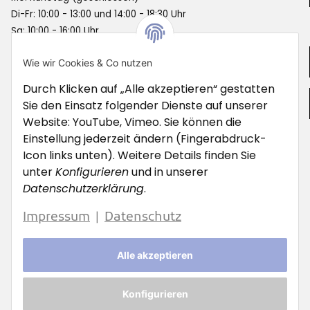
Di-Fr: 10:00 - 13:00 und 14:00 - 18:30 Uhr
Sa: 10:00 - 16:00 Uhr
Informationen
Wie wir Cookies & Co nutzen
Durch Klicken auf „Alle akzeptieren“ gestatten
Gesetzliche Informationen
Sie den Einsatz folgender Dienste auf unserer
Website: YouTube, Vimeo. Sie können die
Unsere Werkstatt
Einstellung jederzeit ändern (Fingerabdruck-
Icon links unten). Weitere Details finden Sie
Service Hotline:
unter
Konfigurieren
und in unserer
0241 - 9010323
Datenschutzerklärung
.
werkstatt@stassenbikes.de
Email:
Impressum
Datenschutz
|
Öffnungszeiten Werkstatt:
Mo: Ruhetag (geschlossen)
Alle akzeptieren
Di - Fr: 10.00 - 13.00 und 14.00 - 18.30 Uhr
Konfigurieren
Vertrag widerrufen