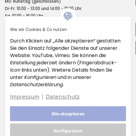
Mo: Ruhetag (geschlossen)
Di-Fr: 10:00 - 13:00 und 14:00 - 18:30 Uhr
Sa: 10:00 - 16:00 Uhr
Informationen
Wie wir Cookies & Co nutzen
Durch Klicken auf „Alle akzeptieren“ gestatten
Gesetzliche Informationen
Sie den Einsatz folgender Dienste auf unserer
Website: YouTube, Vimeo. Sie können die
Unsere Werkstatt
Einstellung jederzeit ändern (Fingerabdruck-
Icon links unten). Weitere Details finden Sie
Service Hotline:
unter
Konfigurieren
und in unserer
0241 - 9010323
Datenschutzerklärung
.
werkstatt@stassenbikes.de
Email:
Impressum
Datenschutz
|
Öffnungszeiten Werkstatt:
Mo: Ruhetag (geschlossen)
Alle akzeptieren
Di - Fr: 10.00 - 13.00 und 14.00 - 18.30 Uhr
Konfigurieren
Vertrag widerrufen