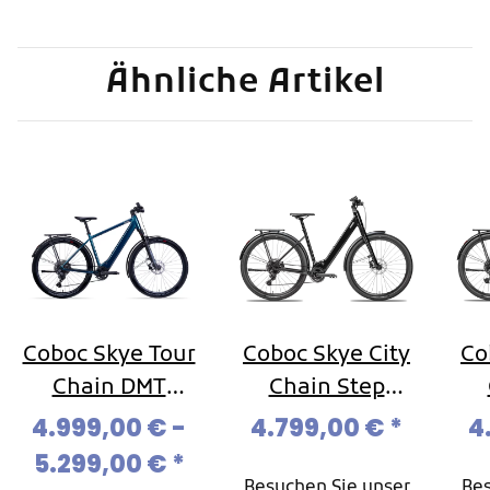
Ähnliche Artikel
Coboc Skye Tour
Coboc Skye City
Co
Chain DMT
Chain Step
leichtes
leichtes
4.999,00 € -
4.799,00 €
*
4
Ebike,11-Gang
Ebike,11-Gang
Eb
5.299,00 €
*
Kette
Kette
Besuchen Sie unser
Bes