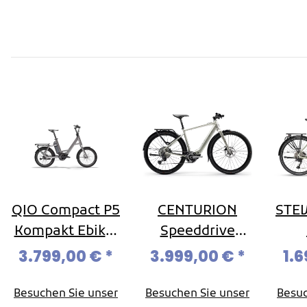
QIO Compact P5
CENTURION
STEV
Kompakt Ebike,
Speeddrive
City Ebike,
R2000 EQ,
Tr
3.799,00 €
*
3.999,00 €
*
1.
Modell 2026
Light- /
Shi
Commute Ebike,
U60
Besuchen Sie unser
Besuchen Sie unser
Besuc