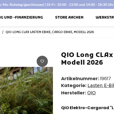
 Mo: Ruhetag (geschlossen) | Di-Fr: 10:00 - 13:00 und 14:00 - 18:30 Uhr 
NG UND -FINANZIERUNG
STORE AACHEN
WERKSTA
QIO LONG CLAX LASTEN EBIKE, CARGO EBIKE, MODELL 2026
QIO Long CLAx 
Modell 2026
Artikelnummer:
19617
Kategorie:
Lasten E-Bi
Hersteller:
QIO
QiO Elektro-Cargorad "