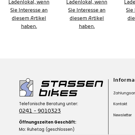
Mod. 2026
Ladenlokal, wenn
Ladenlokal, wenn
Lade
Sie Interesse an
Sie Interesse an
Sie
Gr
diesem Artikel
diesem Artikel
die
haben.
haben.
Informa
Zahlungsart
Telefonische Beratung unter:
Kontakt
0241 - 9010323
Newsletter
Öffnungszeiten Geschäft:
Mo: Ruhetag (geschlossen)