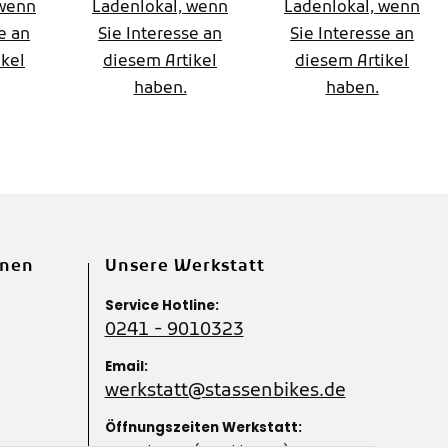
Gruppe,Mod.
fach
 wenn
Ladenlokal, wenn
Ladenlokal, wenn
e an
Sie Interesse an
Sie Interesse an
od.
2026
Gruppe,Mod.
ikel
diesem Artikel
diesem Artikel
2026
haben.
haben.
onen
Unsere Werkstatt
Service Hotline:
0241 - 9010323
Email:
werkstatt@stassenbikes.de
Öffnungszeiten Werkstatt: