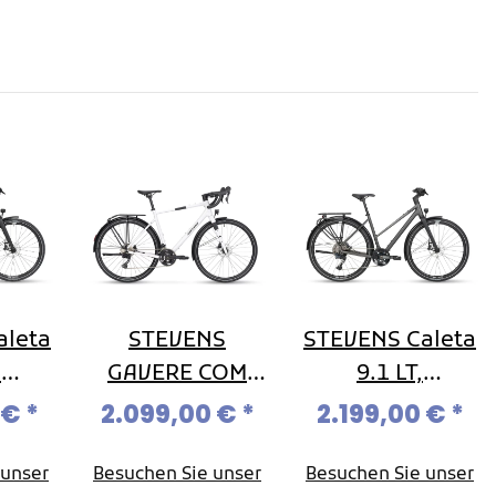
aleta
STEVENS
STEVENS Caleta
,
GAVERE COM
9.1 LT,
ike
FEQ, Gravelbike
Trekkingbike
 €
*
2.099,00 €
*
2.199,00 €
*
Cues
Shimano GRX,
Shimano Cues
x11-
2x12-fach
U8000, 2x11-
 unser
Besuchen Sie unser
Besuchen Sie unser