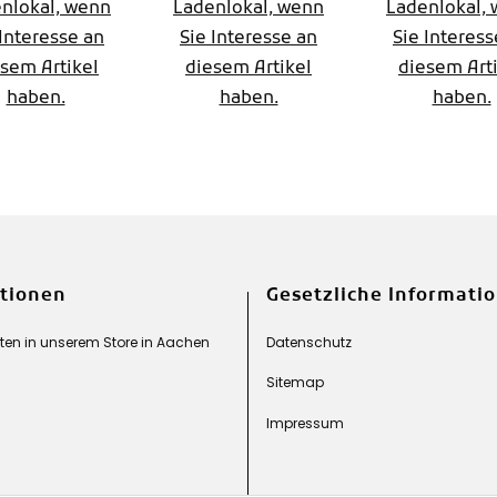
fach
2026
fach
nlokal, wenn
Ladenlokal, wenn
Ladenlokal,
 Interesse an
Sie Interesse an
Sie Interess
uppe,Mod.
Gruppe,M
sem Artikel
diesem Artikel
diesem Art
2026
2026
haben.
haben.
haben.
tionen
Gesetzliche Informati
en in unserem Store in Aachen
Datenschutz
Sitemap
Impressum