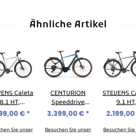
Ähnliche Artikel
ENS Caleta
CENTURION
STEVENS C
8.1 HT,
Speeddrive
9.1 HT
ekkingbike
R800 EQ, Light
Trekkingb
699,00 €
*
3.399,00 €
*
2.199,00
mano Cues
-/ Commute
Shimano 
00, 2x11-
Ebike, Mod.
U8000, 2
hen Sie unser
Besuchen Sie unser
Besuchen Sie