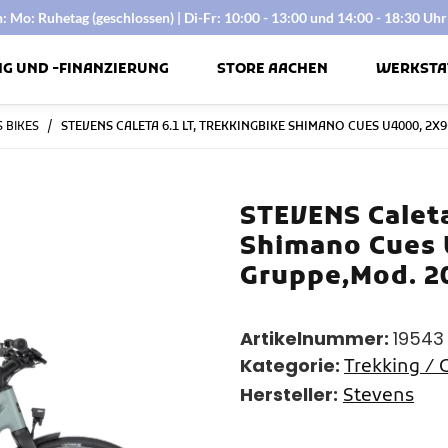
 Mo: Ruhetag (geschlossen) | Di-Fr: 10:00 - 13:00 und 14:00 - 18:30 Uhr 
NG UND -FINANZIERUNG
STORE AACHEN
WERKSTA
 BIKES
STEVENS CALETA 6.1 LT, TREKKINGBIKE SHIMANO CUES U4000, 2X
STEVENS Caleta
Shimano Cues 
Gruppe,Mod. 2
Artikelnummer:
19543
Kategorie:
Trekking / 
Hersteller:
Stevens