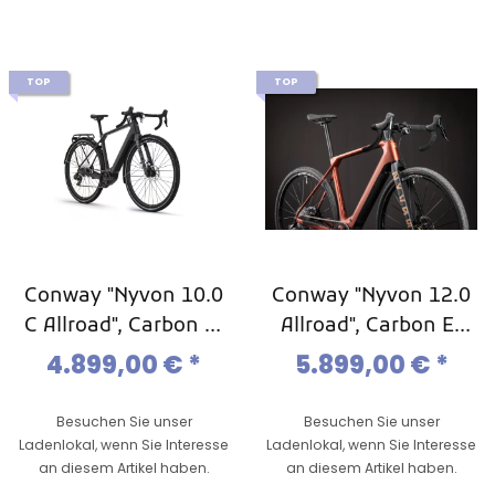
TOP
TOP
Conway "Nyvon 10.0
Conway "Nyvon 12.0
C Allroad", Carbon E-
Allroad", Carbon E-
Gravel, Carbon
Gravel, Carbon
4.899,00 €
*
5.899,00 €
*
Gravel-Ebike, Mod.
Gravel-Ebike, Mod.
2024
2024
Besuchen Sie unser
Besuchen Sie unser
Ladenlokal, wenn Sie Interesse
Ladenlokal, wenn Sie Interesse
an diesem Artikel haben.
an diesem Artikel haben.