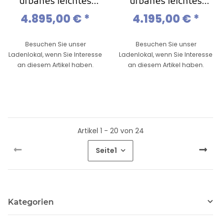
urbanes leichtes
urbanes leichtes
Ebike,Pinion 6/9
Ebike,Pinion 6/9
4.895,00 €
*
4.195,00 €
*
Gang,Gates Riemen
Gang,Gates Riemen
Besuchen Sie unser
Besuchen Sie unser
Ladenlokal, wenn Sie Interesse
Ladenlokal, wenn Sie Interesse
an diesem Artikel haben.
an diesem Artikel haben.
Artikel 1 - 20 von 24
Seite
1
Kategorien