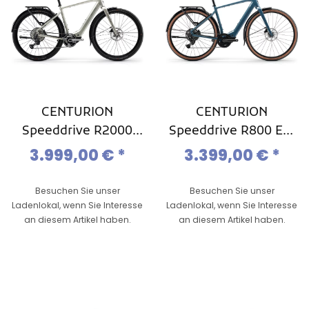
CENTURION
CENTURION
Speeddrive R2000
Speeddrive R800 EQ,
EQ, Light- / Commute
Light -/ Commute
3.999,00 €
*
3.399,00 €
*
Ebike, Mod. 2026
Ebike, Mod. 2026
Besuchen Sie unser
Besuchen Sie unser
Ladenlokal, wenn Sie Interesse
Ladenlokal, wenn Sie Interesse
an diesem Artikel haben.
an diesem Artikel haben.