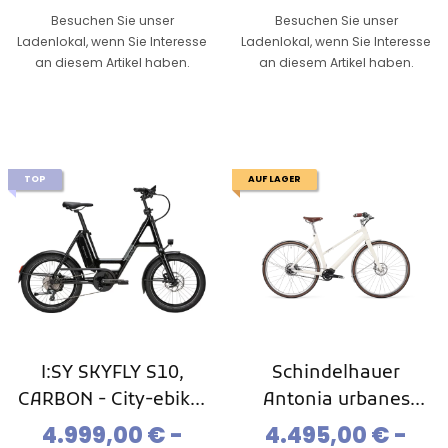
Besuchen Sie unser
Besuchen Sie unser
Ladenlokal, wenn Sie Interesse
Ladenlokal, wenn Sie Interesse
an diesem Artikel haben.
an diesem Artikel haben.
TOP
AUF LAGER
I:SY SKYFLY S10,
Schindelhauer
CARBON - City-ebike,
Antonia urbanes
Kompakt-Ebike, Mod.
leichtes Ebike,Pinion
4.999,00 € -
4.495,00 € -