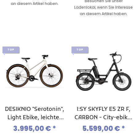
Besuchen Sie unser
an diesem Artikel haben.
Ladenlokal, wenn Sie Interesse
an diesem Artikel haben.
TOP
TOP
DESIKNIO "Serotonin",
I:SY SKYFLY E5 ZR F,
Light Ebike, leichtes
CARBON - City-ebike,
Urban-Ebike Modell
Kompakt-Ebike, Mod.
3.995,00 €
*
5.599,00 €
*
2025
2025