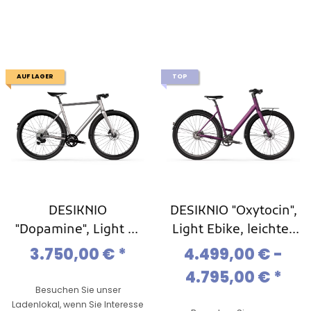
AUF LAGER
TOP
DESIKNIO
DESIKNIO "Oxytocin",
"Dopamine", Light E-
Light Ebike, leichtes
bike, leichtes Sport-
Urban-Ebike Modell
3.750,00 €
*
4.499,00 € -
Ebike Modell 2025
2025
4.795,00 €
*
Besuchen Sie unser
Ladenlokal, wenn Sie Interesse