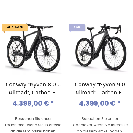
AUF LAGER
TOP
Conway "Nyvon 8.0 C
Conway "Nyvon 9,0
Allroad", Carbon E-
Allroad", Carbon E-
Gravel, Carbon
Gravel, Carbon
4.399,00 €
*
4.399,00 €
*
Gravel_Ebike, Mod.
Gravel-Ebike, Mod.
2025
2024
Besuchen Sie unser
Besuchen Sie unser
Ladenlokal, wenn Sie Interesse
Ladenlokal, wenn Sie Interesse
an diesem Artikel haben.
an diesem Artikel haben.