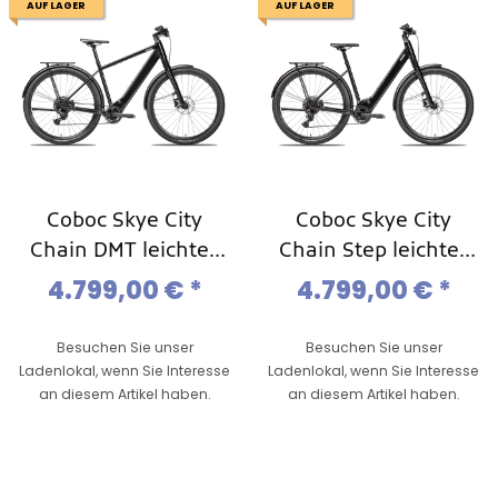
AUF LAGER
AUF LAGER
Coboc Skye City
Coboc Skye City
Chain DMT leichtes
Chain Step leichtes
Ebike,11-Gang Kette
Ebike,11-Gang Kette
4.799,00 €
*
4.799,00 €
*
Besuchen Sie unser
Besuchen Sie unser
Ladenlokal, wenn Sie Interesse
Ladenlokal, wenn Sie Interesse
an diesem Artikel haben.
an diesem Artikel haben.