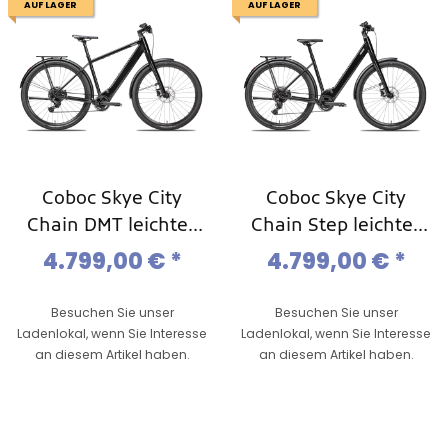
AUF LAGER
AUF LAGER
Coboc Skye City
Coboc Skye City
Chain DMT leichtes
Chain Step leichtes
Ebike,11-Gang Kette
Ebike,11-Gang Kette
4.799,00 €
*
4.799,00 €
*
Besuchen Sie unser
Besuchen Sie unser
Ladenlokal, wenn Sie Interesse
Ladenlokal, wenn Sie Interesse
an diesem Artikel haben.
an diesem Artikel haben.