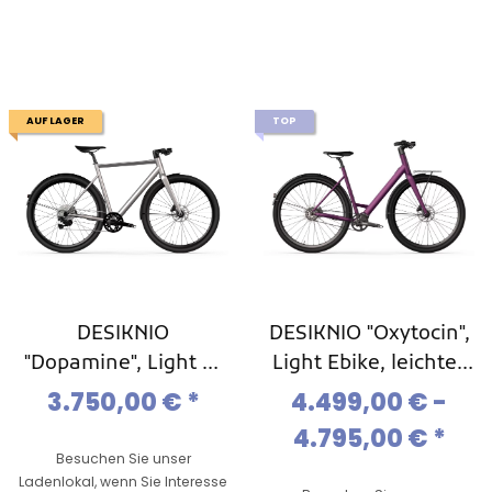
AUF LAGER
TOP
DESIKNIO
DESIKNIO "Oxytocin",
"Dopamine", Light E-
Light Ebike, leichtes
bike, leichtes Sport-
Urban-Ebike Modell
3.750,00 €
*
4.499,00 € -
Ebike Modell 2025
2025
4.795,00 €
*
Besuchen Sie unser
Ladenlokal, wenn Sie Interesse