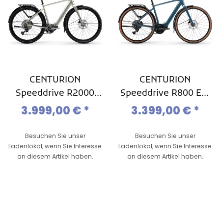
CENTURION
CENTURION
Speeddrive R2000
Speeddrive R800 EQ,
EQ, Light- / Commute
Light -/ Commute
3.999,00 €
*
3.399,00 €
*
Ebike, Mod. 2026
Ebike, Mod. 2026
Besuchen Sie unser
Besuchen Sie unser
Ladenlokal, wenn Sie Interesse
Ladenlokal, wenn Sie Interesse
an diesem Artikel haben.
an diesem Artikel haben.