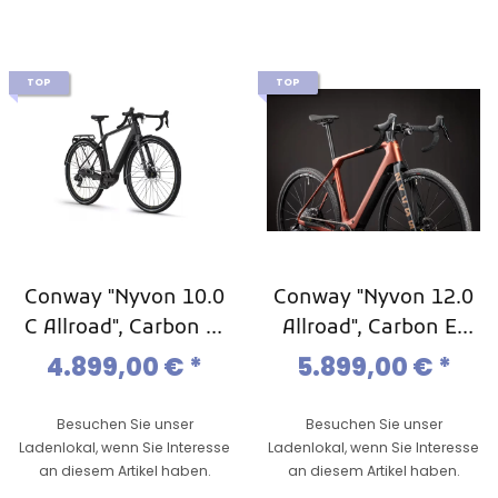
TOP
TOP
Conway "Nyvon 10.0
Conway "Nyvon 12.0
C Allroad", Carbon E-
Allroad", Carbon E-
Gravel, Carbon
Gravel, Carbon
4.899,00 €
*
5.899,00 €
*
Gravel-Ebike, Mod.
Gravel-Ebike, Mod.
2024
2024
Besuchen Sie unser
Besuchen Sie unser
Ladenlokal, wenn Sie Interesse
Ladenlokal, wenn Sie Interesse
an diesem Artikel haben.
an diesem Artikel haben.