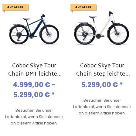
AUF LAGER
AUF LAGER
Coboc Skye Tour
Coboc Skye Tour
Chain DMT leichtes
Chain Step leichtes
Ebike,11-Gang Kette
Ebike,11-Gang Kette
4.999,00 € -
5.299,00 €
*
5.299,00 €
*
Besuchen Sie unser
Ladenlokal, wenn Sie Interesse
Besuchen Sie unser
an diesem Artikel haben.
Ladenlokal, wenn Sie Interesse
an diesem Artikel haben.