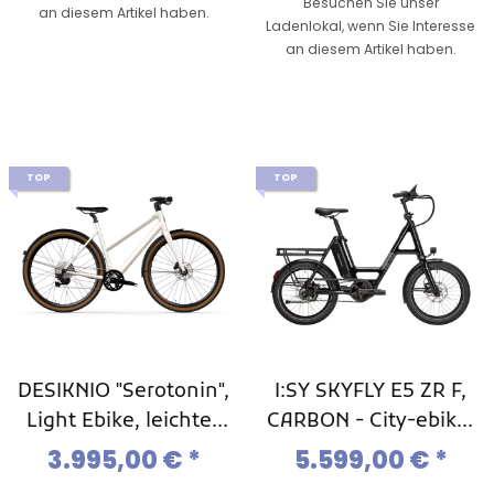
Besuchen Sie unser
an diesem Artikel haben.
Ladenlokal, wenn Sie Interesse
an diesem Artikel haben.
TOP
TOP
DESIKNIO "Serotonin",
I:SY SKYFLY E5 ZR F,
Light Ebike, leichtes
CARBON - City-ebike,
Urban-Ebike Modell
Kompakt-Ebike, Mod.
3.995,00 €
*
5.599,00 €
*
2025
2025