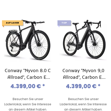
AUF LAGER
TOP
Conway "Nyvon 8.0 C
Conway "Nyvon 9,0
Allroad", Carbon E-
Allroad", Carbon E-
Gravel, Carbon
Gravel, Carbon
4.399,00 €
*
4.399,00 €
*
Gravel_Ebike, Mod.
Gravel-Ebike, Mod.
2025
2024
Besuchen Sie unser
Besuchen Sie unser
Ladenlokal, wenn Sie Interesse
Ladenlokal, wenn Sie Interesse
an diesem Artikel haben.
an diesem Artikel haben.