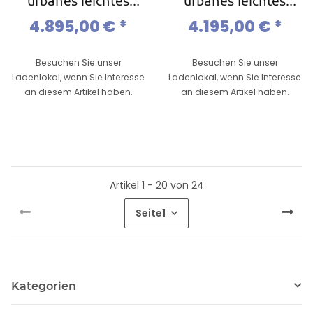
urbanes leichtes
urbanes leichtes
Ebike,Pinion 6/9
Ebike,Pinion 6/9
4.895,00 €
*
4.195,00 €
*
Gang,Gates Riemen
Gang,Gates Riemen
Besuchen Sie unser
Besuchen Sie unser
Ladenlokal, wenn Sie Interesse
Ladenlokal, wenn Sie Interesse
an diesem Artikel haben.
an diesem Artikel haben.
Artikel 1 - 20 von 24
Seite
1
Kategorien