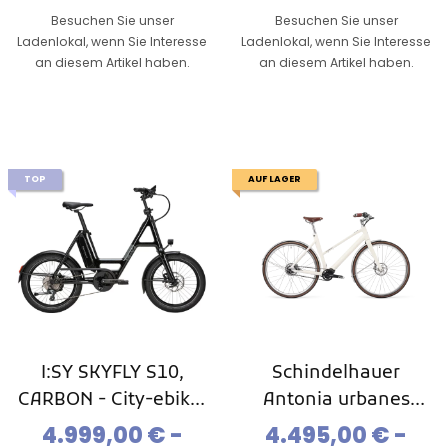
Besuchen Sie unser
Besuchen Sie unser
Ladenlokal, wenn Sie Interesse
Ladenlokal, wenn Sie Interesse
an diesem Artikel haben.
an diesem Artikel haben.
TOP
AUF LAGER
I:SY SKYFLY S10,
Schindelhauer
CARBON - City-ebike,
Antonia urbanes
Kompakt-Ebike, Mod.
leichtes Ebike,Pinion
4.999,00 € -
4.495,00 € -